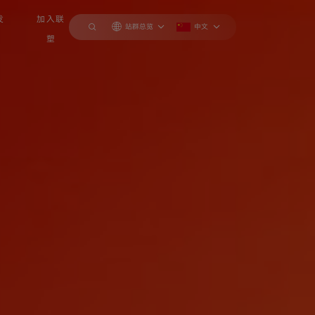
发
加入联
站群总览
中文
塑