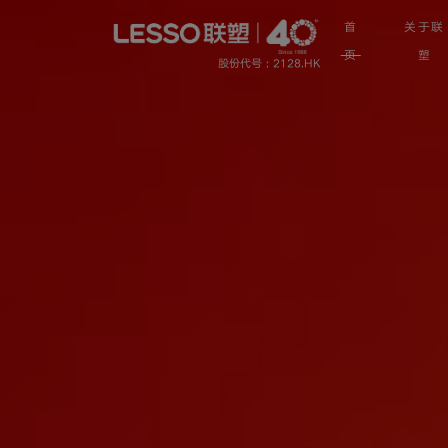
首
关于联
页
塑
股份代号 : 2128.HK