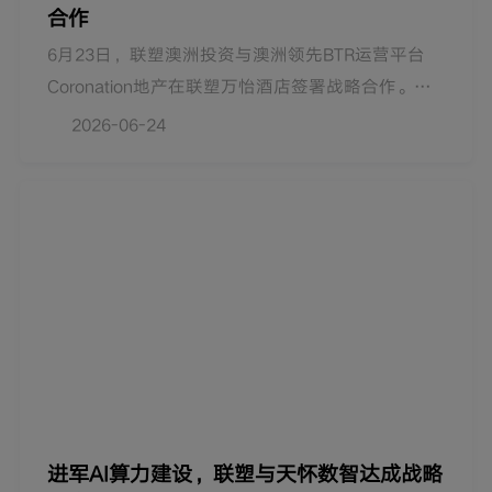
合作
6月23日，联塑澳洲投资与澳洲领先BTR运营平台
Coronation地产在联塑万怡酒店签署战略合作。
Coronation团队参访联塑产研与制造基地。联塑将
2026-06-24
依托端到端供应链与智能制造，为其在澳项目提供
管道、建筑配套、电气及光伏等多品类高性能建材
解决方案，并以高效采购、成本优化与技术支持应
对当地行业挑战。双方将从重点领域启动合作，逐
步扩大范围，优化资源配置，提升开发效率与交付
品质，共建覆盖澳洲市场的住宅产业生态。
进军AI算力建设，联塑与天怀数智达成战略