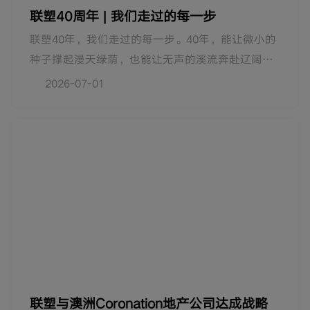
与共同富裕。
联塑40周年 | 我们走过的每一步
联塑40年，我们走过的每一步。40年，能让微小的
种子撑起漫天绿荫，也能让无声的溪流奔赴辽阔的
蓝海。回望联塑的40年，从顺德西溪一家五金厂开
2026-07-01
启，到如今连接世界的产业巨头，我们的每一次成
长，都与时代的节奏同频而行。但这并非运气的眷
顾，而是源于一种刻在骨子里的本能一-见微知著。
联塑与澳洲Coronation地产公司达成战略