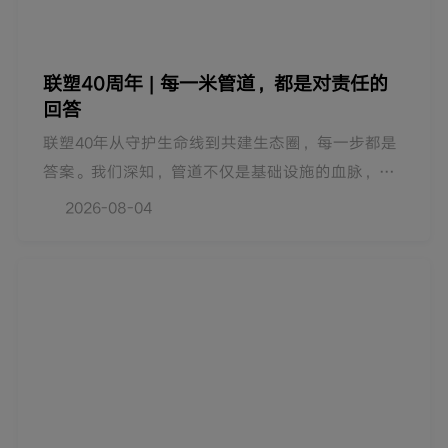
联塑40周年 | 每一米管道，都是对责任的
回答
联塑40年从守护生命线到共建生态圈，每一步都是
答案。我们深知，管道不仅是基础设施的血脉，更
是连接千家万户生活与生态环境的纽带。四十年科
2026-08-04
技求索，我们以行动作答，多项关键技术达到国际
领先水平。这些努力，只为让每根管道所抵达的地
方，都心安如常。