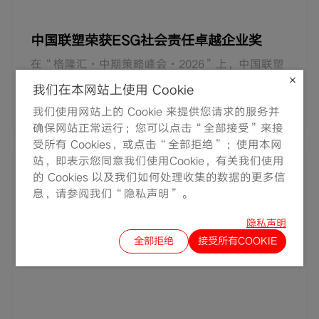
中国联塑荣获ESG社会责任卓越企业奖
在“格隆汇·中期策略峰会·2026”上，中国联塑
凭借在ESG领域的长期深耕与显著成效，荣获格隆
我们在本网站上使用 Cookie
汇金格奖之“ESG社会责任卓越企业”。该奖项重
2026-07-03
我们使用网站上的 Cookie 来提供您请求的服务并
点考察企业在社会公益、员工权益、社区共建以及
确保网站正常运行；您可以点击“全部接受”来接
受所有 Cookies，或点击“全部拒绝”；使用本网
乡村振兴与普惠包容等方面的实践。联塑将社会责
站，即表示您同意我们使用Cookie，有关我们使用
任融入产业发展，通过为农业、畜牧、渔业等场景
的 Cookies 以及我们如何处理收集的数据的更多信
提供技术与综合解决方案，深度参与乡村建设，推
息，请参阅我们“隐私声明”。
动城乡融合与可持续发展；2025年累计对外捐赠
隐私声明
623万元，并制定《慈善公益项目管理办法》规范
全部拒绝
接受所有COOKIE
公益投入，持续推进教育支持与定向帮扶等工作。
未来，联塑将坚持商业向善理念，把ESG要求贯穿
经营全链条，以技术创新和产业升级提升竞争力，
同时以产业能力反哺社会，助力制造业高质量发展