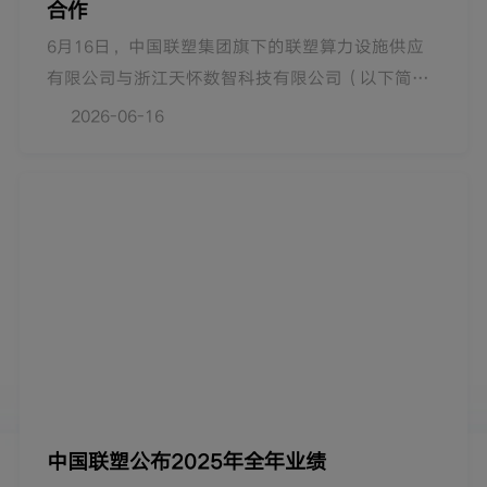
合作
6月16日，中国联塑集团旗下的联塑算力设施供应
有限公司与浙江天怀数智科技有限公司（以下简称
“天怀数智”）在香港签订战略合作协议。天怀数
2026-06-16
智董事长兼CEO洪桢杰、天怀数智副总裁兼COO杨
小容、柏翎资本合伙人蒋舜；中国联塑集团董事局
主席黄联禧、执行董事罗建峰、执行董事兼副总裁
黄金朝等领导出席签约仪式。
中国联塑公布2025年全年业绩