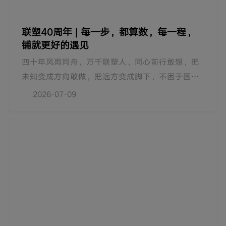
联塑40周年 | 每一步，都算数，每一程，
铺就更好的遇见
四十年风雨同舟，万千联塑人，同心前行敢想，把
未知变成方向敢做，把远方变成脚下，不困于固有
认知，不止于眼前方寸。我们奔赴山海，不是为了
2026-07-09
单纯看见而是为了全新遇见，遇见更辽阔的世界，
拥抱更丰盈的收获，以实业初心，不负每一份热爱
与奔赴。