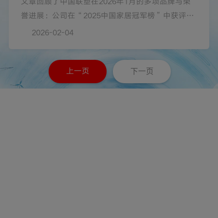
文章回顾了中国联塑在2026年1月的多项品牌与荣
誉进展：公司在“2025中国家居冠军榜”中获评
“行业领军品牌”，并入选“2025中国上市公司品
2026-02-04
牌500强”，位列第338位（品牌指数501.26）。同
时，旗下子品牌领尚斩获“匠心质造品牌”。联塑
上一页
下一页
表示将以创新与质量为核心，持续加大研发投入，
推进智能制造与绿色发展，走全球化路径，提升品
牌价值转化，为家居产业高质量、可持续发展贡献
力量。
联系我们
（于开曼群岛注册成立的有限责任公司）