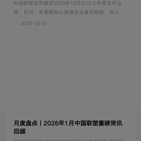
中国联塑宣布截至2025年12月31日止年度全年业
绩。年内，本集团核心管道主业表现稳健，收入保
持健康水平，全年销量与2024年基本持平。
2026-03-31
月度盘点丨2026年1月中国联塑重磅资讯
回顾