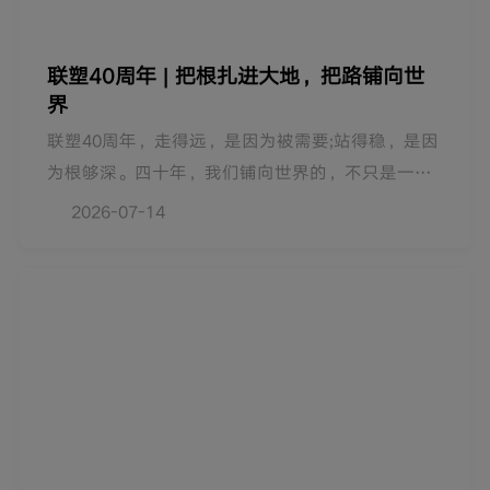
联塑40周年 | 把根扎进大地，把路铺向世
界
联塑40周年，走得远，是因为被需要;站得稳，是因
为根够深。四十年，我们铺向世界的，不只是一条
条管道，更是一份份信任。面向未来，我们将继续
2026-07-14
深耕本土市场，以合规与绿色守护发展，以人才培
养夯实根基，在全球走得更深、更实、更久。