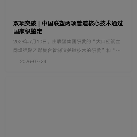
双项突破 | 中国联塑两项管道核心技术通过
国家级鉴定
2026年7月10日，由联塑集团研发的“大口径钢丝
网增强聚乙烯复合管制造关键技术的研发”和“高
性能聚偏氟乙烯（PVDF）管道制造关键技术的研
2026-07-24
发”通过了中国轻工业联合会组织的科技成果鉴
定，分别达到国际领先、国际先进水平。