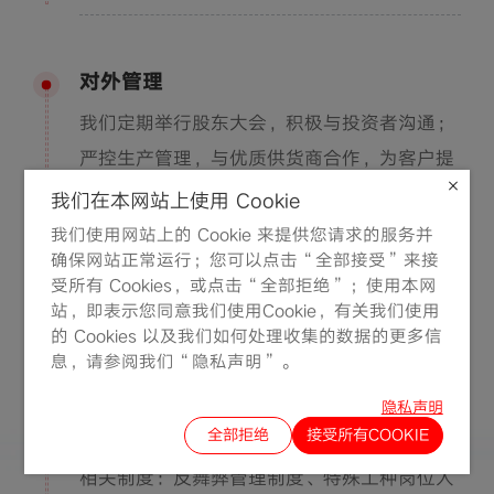
对外管理
我们定期举行股东大会，积极与投资者沟通；
严控生产管理，与优质供货商合作，为客户提
供具质量保证的产品。
我们在本网站上使用 Cookie
我们使用网站上的 Cookie 来提供您请求的服务并
对内管理
确保网站正常运行；您可以点击“全部接受”来接
受所有 Cookies，或点击“全部拒绝”；使用本网
我们制定《反舞弊管理制度》，成立反舞弊管
站，即表示您同意我们使用Cookie，有关我们使用
的 Cookies 以及我们如何处理收集的数据的更多信
理小组，设立多种管理渠道，严防损害集团及
息，请参阅我们“隐私声明”。
股东利益的行为发生；着重知识产权保护，采
取产品防伪应用；绝不使用童工、血汗工厂等
隐私声明
全部拒绝
接受所有COOKIE
不人道生产模式。
相关制度：反舞弊管理制度、特殊工种岗位人