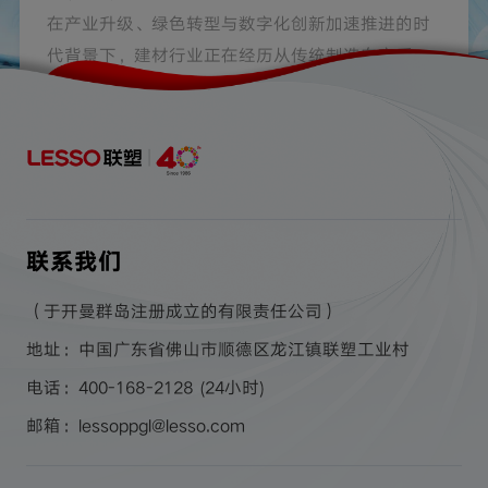
在产业升级、绿色转型与数字化创新加速推进的时
代背景下，建材行业正在经历从传统制造向高质量
发展的深层变革。作为大型环球管道建材产业集
2026-07-30
团，联塑集团始终坚持以创新驱动产业升级，以绿
色理念推动长期发展。近期多项联塑集团动态显
示，集团正通过科技研发突破与ESG体系建设双向
发力，不断探索建材行业高质量发展的新路径。
联系我们
（于开曼群岛注册成立的有限责任公司）
地址：中国广东省佛山市顺德区龙江镇联塑工业村
电话：400-168-2128 (24小时)
邮箱：lessoppgl@lesso.com