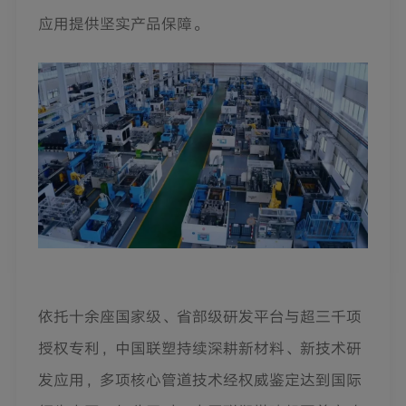
应用提供坚实产品保障。
依托十余座国家级、省部级研发平台与超三千项
授权专利，中国联塑持续深耕新材料、新技术研
发应用，多项核心管道技术经权威鉴定达到国际